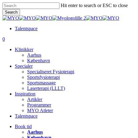
Skip
Hit enter to search or ESC to close
to
Search
main
Close
content
Search
Talentspace
account
0
Menu
Klinikker
Aarhus
København
Specialer
Specialiseret Fysioterapi
Sportsfysioterapi
Sportsmassage
Laserterapi (LLLT)
Inspiration
Artikler
Programmer
MYO Atleter
Talentspace
Book tid
Aarhus
København