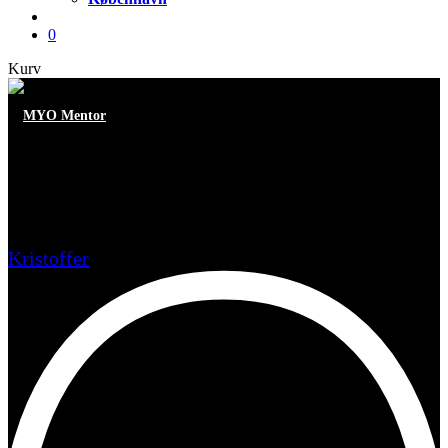
account
0
Close
Kurv
Cart
MYO Mentor
Når struktur, ambition og
udholdenhed smelter sammen
Kristoffer