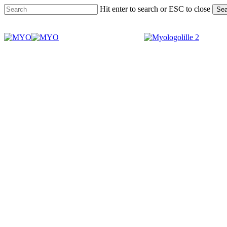
Skip
Hit enter to search or ESC to close
Sea
to
Close
main
Search
content