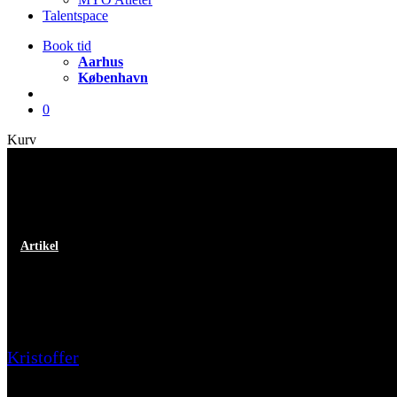
Talentspace
Book tid
Aarhus
København
account
0
Close
Kurv
Cart
Artikel
Du træner ikke for lidt, du resti
Kristoffer