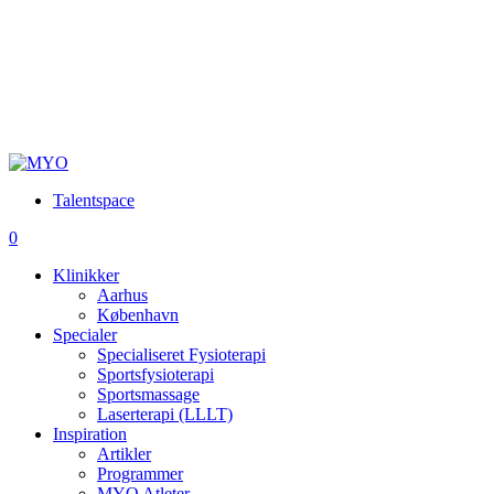
Talentspace
account
0
Menu
Klinikker
Aarhus
København
Specialer
Specialiseret Fysioterapi
Sportsfysioterapi
Sportsmassage
Laserterapi (LLLT)
Inspiration
Artikler
Programmer
MYO Atleter