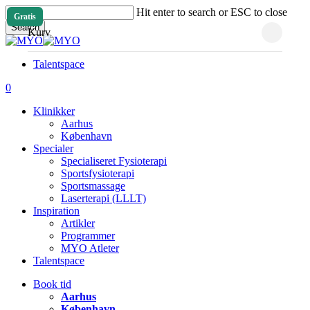
Skip
Hit enter to search or ESC to close
Gratis
to
Close
Search
Close
Kurv
main
Close
Cart
Menu
content
Search
Talentspace
account
0
Menu
Klinikker
Aarhus
København
Specialer
Specialiseret Fysioterapi
Sportsfysioterapi
Sportsmassage
Laserterapi (LLLT)
Inspiration
Artikler
Programmer
MYO Atleter
Talentspace
Book tid
Aarhus
København