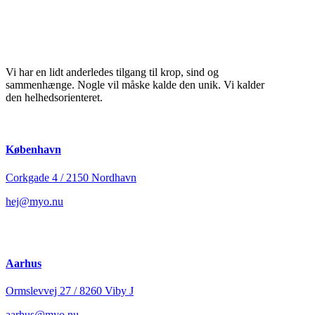
Vi har en lidt anderledes tilgang til krop, sind og
sammenhænge. Nogle vil måske kalde den unik. Vi kalder
den helhedsorienteret.
København
Corkgade 4 / 2150 Nordhavn
hej@myo.nu
Aarhus
Ormslevvej 27 / 8260 Viby J
aarhus@myo.nu