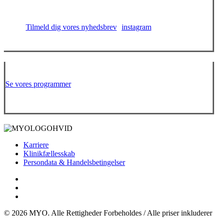
Tilmeld dig vores nyhedsbrev
instagram
Hjælp dig selv, med at hjælpe dig selv.
Se vores programmer
Karriere
Klinikfællesskab
Persondata & Handelsbetingelser
facebook
instagram
email
© 2026 MYO. Alle Rettigheder Forbeholdes / Alle priser inkluderer