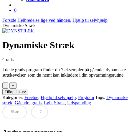
account
0
Forside
Helbredelse lige ved hånden.
Hjælp til selvhjælp
Dynamiske Stræk
Dynamiske Stræk
Gratis
I dette gratis program finder du 7 eksempler på gående, dynamiske
strækøvelser, som du nemt kan inkludere i din opvarmningsrutine.
Dynamiske
Stræk
Tilføj til kurv
antal
Kategorier:
Freebie
,
Hjælp til selvhjælp
,
Program
Tags:
Dynamiske
stræk
,
Gående
,
gratis
,
Løb
,
Stræk
,
Udspænding
Share
7