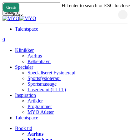
Skip
Hit enter to search or ESC to close
Gratis
to
Search
Close
Kurv
main
Close
Cart
content
Search
Talentspace
account
0
Menu
Klinikker
Aarhus
København
Specialer
Specialiseret Fysioterapi
Sportsfysioterapi
Sportsmassage
Laserterapi (LLLT)
Inspiration
Artikler
Programmer
MYO Atleter
Talentspace
Book tid
Aarhus
København