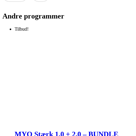
videre
antal
Andre programmer
Tilbud!
MYO Stærk 1.0 + 2.0 – BUNDLE