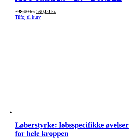
Den
Den
798,00
kr.
590,00
kr.
oprindelige
aktuelle
Tilføj til kurv
pris
pris
var:
er:
798,00 kr..
590,00 kr..
Løberstyrke: løbsspecifikke øvelser
for hele kroppen