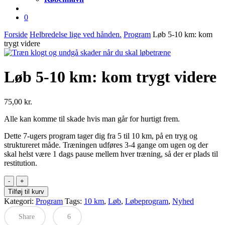
account
0
Forside
Helbredelse lige ved hånden.
Program
Løb 5-10 km: kom
trygt videre
Løb 5-10 km: kom trygt videre
75,00
kr.
Alle kan komme til skade hvis man går for hurtigt frem.
Dette 7-ugers program tager dig fra 5 til 10 km, på en tryg og
struktureret måde. Træningen udføres 3-4 gange om ugen og der
skal helst være 1 dags pause mellem hver træning, så der er plads til
restitution.
Løb
5-
Tilføj til kurv
10
Kategori:
Program
Tags:
10 km
,
Løb
,
Løbeprogram
,
Nyhed
km:
kom
Share
6
trygt