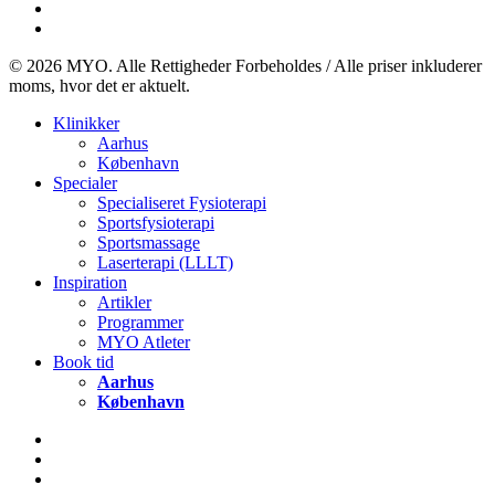
instagram
email
© 2026 MYO. Alle Rettigheder Forbeholdes / Alle priser inkluderer
moms, hvor det er aktuelt.
Close
Klinikker
Menu
Aarhus
København
Specialer
Specialiseret Fysioterapi
Sportsfysioterapi
Sportsmassage
Laserterapi (LLLT)
Inspiration
Artikler
Programmer
MYO Atleter
Book tid
Aarhus
København
facebook
instagram
email