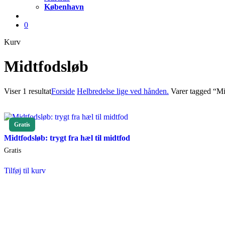
København
account
0
Close
Kurv
Cart
Midtfodsløb
Viser 1 resultat
Forside
Helbredelse lige ved hånden.
Varer tagged “Mi
Gratis
Midtfodsløb: trygt fra hæl til midtfod
Gratis
Tilføj til kurv