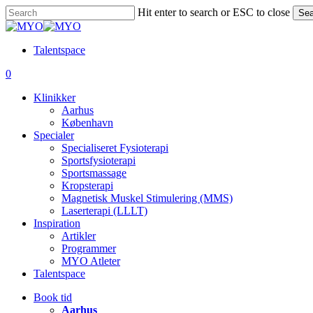
Skip
Hit enter to search or ESC to close
Sea
to
Close
main
Search
content
Talentspace
account
0
Menu
Klinikker
Aarhus
København
Specialer
Specialiseret Fysioterapi
Sportsfysioterapi
Sportsmassage
Kropsterapi
Magnetisk Muskel Stimulering (MMS)
Laserterapi (LLLT)
Inspiration
Artikler
Programmer
MYO Atleter
Talentspace
Book tid
Aarhus