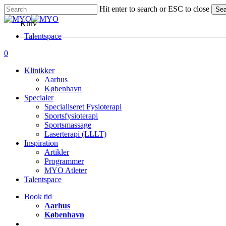
Skip
Hit enter to search or ESC to close
Sea
to
Close
Kurv
main
Search
content
Talentspace
account
0
Menu
Klinikker
Aarhus
København
Specialer
Specialiseret Fysioterapi
Sportsfysioterapi
Sportsmassage
Laserterapi (LLLT)
Inspiration
Artikler
Programmer
MYO Atleter
Talentspace
Book tid
Aarhus
København
account