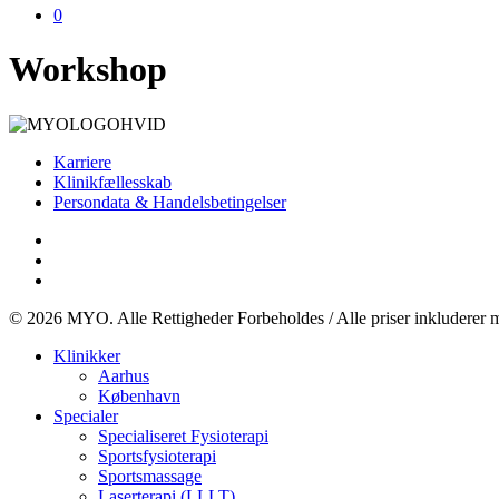
0
Workshop
Karriere
Klinikfællesskab
Persondata & Handelsbetingelser
facebook
instagram
email
© 2026 MYO. Alle Rettigheder Forbeholdes / Alle priser inkluderer m
Close
Klinikker
Menu
Aarhus
København
Specialer
Specialiseret Fysioterapi
Sportsfysioterapi
Sportsmassage
Laserterapi (LLLT)